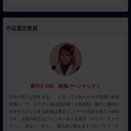
【開催期間】
2026年4月3日(金)～2027年3月18日(木)の全50週間
作品選定委員
【開催劇場】
全国68か所の映画館・シネマコンプレックス
詳しくはこちら
【上映開始時間】
襟川クロ氏 映画パーソナリティ
午前中スタート
※各劇場、各作品により上映開始時間が変わります。
午前十時では早すぎる、、と言ってた知人が今や普通に映画
※ご鑑賞になる前に、各劇場にお問合せいただくか、
各劇場公
祭通い。で、カラダと脳は絶好調！と得意顔。確かに新旧の
式サイト
をご確認ください。
名作からゲットする刺激は選定メンバーの元気を見ても納得
です。今回の目玉はジャッキー本人も推す『ポリス・ストー
【上映期間】
リー』、切ない『A .I.』、個人的に萌えまくりの『ラブ・ア