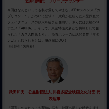
笠井信輔氏 フリーアナウンサー
ズ、株式会社JKマックス、株式会社中央映画劇場、株式会社
ティ・ジョイ、株式会社天文館、株式会社東京楽天地、ＴＯ
今回はなんといっても私が愛してやまないSFサスペンス『カ
ＨＯシネマズ株式会社、中谷商事株式会社、中日本興業株式
プリコン・１』がついに登場！ 政府が仕組んだ火星探査の
会社、日映株式会社、株式会社フューレック、NPO法人宮崎
フェイクニュースの顛末を描き超面白い。さらには究極のSF
文化本舗、株式会社ＭＯＶＩＥ ＯＮ、株式会社名画座、株式
アニメ『AKIRA』。そして、東宝特撮の新たな挑戦として創
会社ローソン・ユナイテッドシネマ、東宝東和株式会社、株
られた『ガス人間第１号』、怪奇ホラーの伝説的名作『マタ
式会社エイガ・ドット・コム、株式会社シネマコネクト
ンゴ』も観られるとは。映画館にGO！
（撮影者：河内彩）
武田和氏 公益財団法人 川喜多記念映画文化財団 代
表理事
『国宝』の大ヒットや配信の拡大。映画も新しい時代を迎え