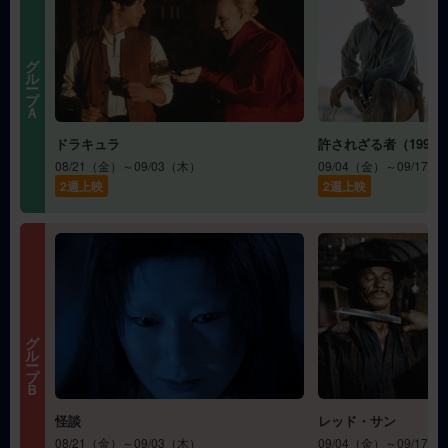
グループＡ
ドラキュラ
許されざる者（1992
08/21（金）～09/03（木）
09/04（金）～09/17（
2週上映
2週上映
グループＢ
怪談
レッド・サン
08/21（金）～09/03（木）
09/04（金）～09/17（