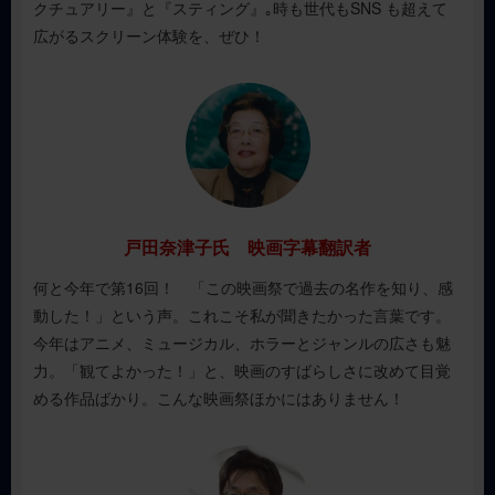
クチュアリー』と『スティング』｡時も世代もSNS も超えて
全作品基本2週間上映
広がるスクリーン体験を、ぜひ！
【上映作品】
上映作品は全25本
・外国映画の新セレクト作品／15本
・日本映画の新セレクト作品／ 5本
・これまで映画祭で上映した外国映画作品／3本
・これまで映画祭で上映した日本映画作品／2本
戸田奈津子氏 映画字幕翻訳者
何と今年で第16回！ 「この映画祭で過去の名作を知り、感
【鑑賞料金】
動した！」という声。これこそ私が聞きたかった言葉です。
今年はアニメ、ミュージカル、ホラーとジャンルの広さも魅
※各劇場により鑑賞料金が変わります。
力。「観てよかった！」と、映画のすばらしさに改めて目覚
※各劇場にお問合せいただくか、
各劇場公式サイト
をご確認く
める作品ばかり。こんな映画祭ほかにはありません！
ださい。
【作品選定委員】