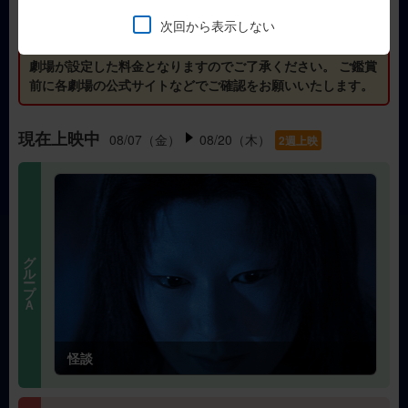
開映時間は＜午前10時に限定せず＞、それぞれの劇場の判断
次回から表示しない
で＜午前中の上映開始＞となります。上映開始時間は劇場ご
とに、作品ごとに異なります。また、鑑賞料金もそれぞれの
劇場が設定した料金となりますのでご了承ください。 ご鑑賞
前に各劇場の公式サイトなどでご確認をお願いいたします。
現在上映中
08/07（金）
08/20（木）
2週上映
グループＡ
怪談