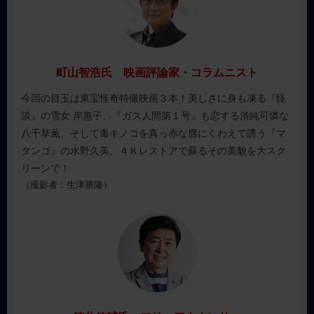
襟川 クロ氏／映画パーソナリティ
戸田 奈津子氏／映画字幕翻訳者
町山 智浩氏／映画評論家、コラムニスト
笠井 信輔氏／フリーアナウンサー
町山智浩氏 映画評論家・コラムニスト
武田 和氏／公益財団法人 川喜多記念映画文化財団 代表
理事
今回の目玉は東宝怪奇特撮映画３本！美しさに身も凍る『怪
談』の雪女 岸惠子、『ガス人間第１号』も恋する清純可憐な
【実施体制】
八千草薫、そして毒キノコを真っ赤な唇にくわえて誘う『マ
タンゴ』の水野久美、４Ｋレストアで蘇るその美貌を大スク
主催：
公益財団法人 川喜多記念映画文化財団 一般社団法人
リーンで！
映画演劇文化協会
（撮影者：生津勝隆）
運営：
「午前十時の映画祭」実行委員会
協力：
有限会社アレックス、株式会社イウォレ京成、イオン
エンターテイメント株式会社、 株式会社オー・エンターテイ
メント、ＯＳ株式会社、大阪ステーションシネマ共同事業
体、株式会社北原、株式会社 kino cinéma、株式会社京都シネ
マ、株式会社コロナワールド、佐々木興業株式会社、札幌シ
ネマフロンティア、株式会社松竹マルチプレックスシアター