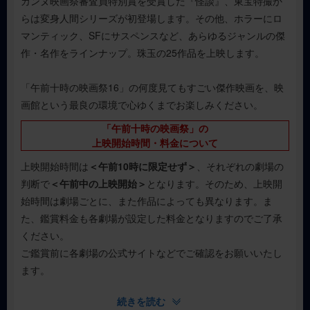
カンヌ映画祭審査員特別賞を受賞した『怪談』、東宝特撮か
らは変身人間シリーズが初登場します。その他、ホラーにロ
マンティック、SFにサスペンスなど、あらゆるジャンルの傑
作・名作をラインナップ。珠玉の25作品を上映します。
「午前十時の映画祭16」の何度見てもすごい傑作映画を、映
画館という最良の環境で心ゆくまでお楽しみください。
「午前十時の映画祭」の
上映開始時間・料金について
上映開始時間は
＜午前10時に限定せず＞
、それぞれの劇場の
判断で
＜午前中の上映開始＞
となります。そのため、上映開
始時間は劇場ごとに、また作品によっても異なります。ま
た、鑑賞料金も各劇場が設定した料金となりますのでご了承
ください。
ご鑑賞前に各劇場の公式サイトなどでご確認をお願いいたし
ます。
続きを読む