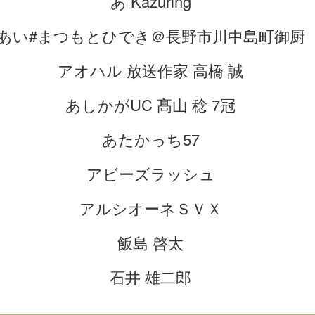
あ Kazuring
あい#まつもとひでき＠長野市川中島町御厨
アオハル 放送作家 高橋 誠
あしかがUC 髙山 稔 7冠
あたかっち57
アビーズラッシュ
アルシオーネＳＶＸ
飯島 啓太
石井 雄二郎
うえだ のぶや