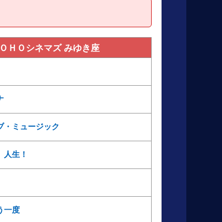
ＯＨＯシネマズ みゆき座
ナ
ブ・ミュージック
、人生！
う一度