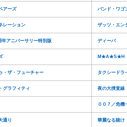
ベアーズ
バンド・ワゴ
ネレーション
ザッツ・エン
０周年アニバーサリー特別版
ディーバ
ズ
M★A★S★H
ゥ・ザ・フューチャー
タクシードラ
・グラフィティ
夜の大捜査線
００７／危機
大通り
華麗なる賭け