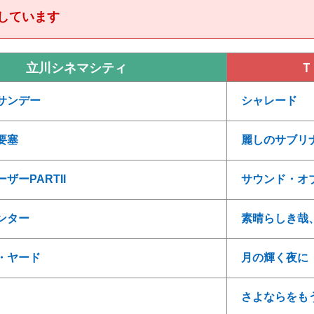
しています
立川シネマシティ
Ｔ
サンデー
シャレード
要塞
麗しのサブリ
ザーPARTII
サウンド・オ
ンター
素晴らしき哉
・ヤード
月の輝く夜に
さよならをも