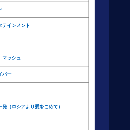
ン
タテインメント
 マッシュ
イバー
一発（ロシアより愛をこめて）