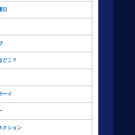
曜日
び
はどこ？
ボーイ
ー
ネクション