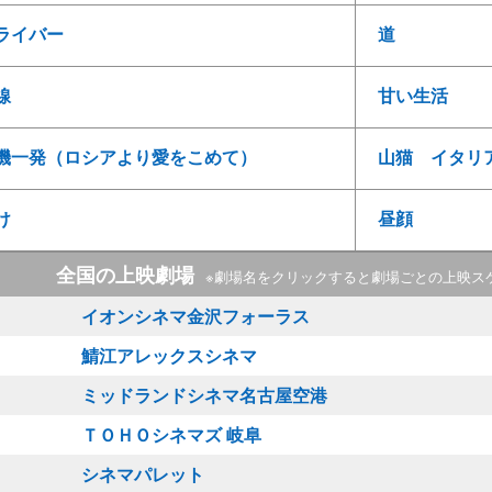
ライバー
道
線
甘い生活
機一発（ロシアより愛をこめて）
山猫 イタリ
け
昼顔
全国の上映劇場
※劇場名をクリックすると劇場ごとの上映ス
イオンシネマ金沢フォーラス
鯖江アレックスシネマ
ミッドランドシネマ名古屋空港
ＴＯＨＯシネマズ 岐阜
シネマパレット