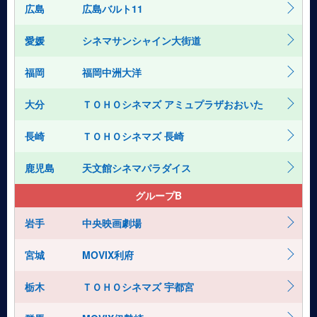
広島
広島バルト11
愛媛
シネマサンシャイン大街道
福岡
福岡中洲大洋
大分
ＴＯＨＯシネマズ アミュプラザおおいた
長崎
ＴＯＨＯシネマズ 長崎
鹿児島
天文館シネマパラダイス
グループB
岩手
中央映画劇場
宮城
MOVIX利府
栃木
ＴＯＨＯシネマズ 宇都宮