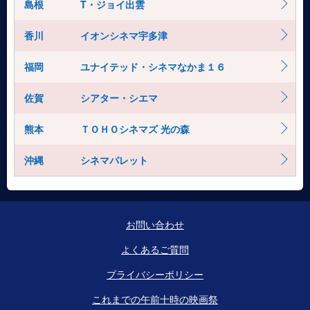
島根
T・ジョイ出雲
香川
イオンシネマ宇多津
福岡
ユナイテッド・シネマなかま１６
佐賀
シアター・シエマ
熊本
ＴＯＨＯシネマズ 光の森
沖縄
シネマパレット
お問い合わせ
よくあるご質問
プライバシーポリシー
これまでの午前十時の映画祭