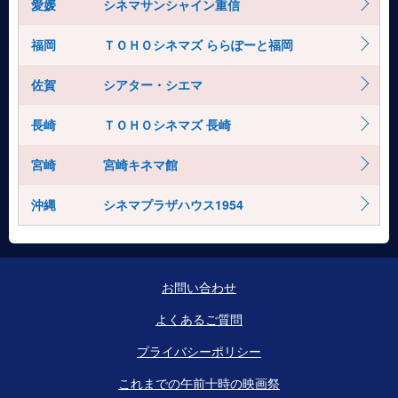
愛媛
シネマサンシャイン重信
福岡
ＴＯＨＯシネマズ ららぽーと福岡
佐賀
シアター・シエマ
長崎
ＴＯＨＯシネマズ 長崎
宮崎
宮崎キネマ館
沖縄
シネマプラザハウス1954
お問い合わせ
よくあるご質問
プライバシーポリシー
これまでの午前十時の映画祭