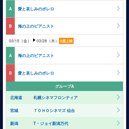
A
愛と哀しみのボレロ
B
海の上のピアニスト
03/15（金）
03/28（木）
2週上映
A
海の上のピアニスト
B
愛と哀しみのボレロ
グループA
北海道
札幌シネマフロンティア
宮城
ＴＯＨＯシネマズ 仙台
新潟
T・ジョイ新潟万代