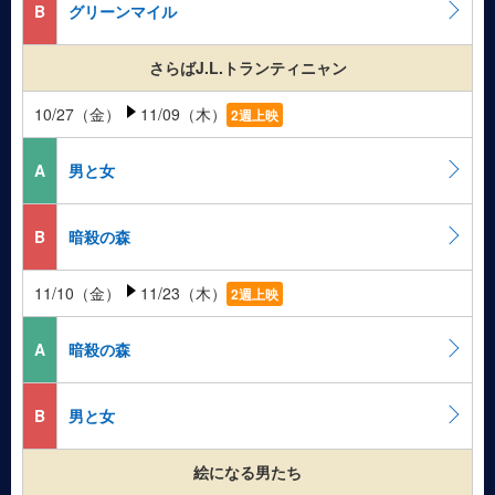
B
グリーンマイル
さらばJ.L.トランティニャン
10/27（金）
11/09（木）
2週上映
A
男と女
B
暗殺の森
11/10（金）
11/23（木）
2週上映
A
暗殺の森
B
男と女
絵になる男たち