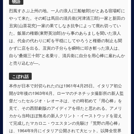
物語
烈風すさぶ上州の地。一人の浪人(三船敏郎)がとある宿場町に
やって来た。その町は馬目の清兵衛(河津清三郎)一家と新田の
丑寅(山茶花究)一家の果てしなき抗争によって廃れ切ってい
た。飯屋の権爺(東野英治郎)から事のあらましを聞いた浪人
は、代金の代わりに町を平穏にしてやろうと権爺の制止も聞
かずに店を出る。丑寅の子分らを瞬時に叩き斬った浪人は、
自ら“桑畑三十郎”と名乗り、清兵衛に自分を用心棒に雇わんか
と売り込むが―。
こぼれ話
本作が日本で封切られたのは1961年4月25日。イタリア初公
開が2年後の1963年6月。ローマのチネチッタ撮影所の新人監
督だったセルジオ・レオーネは、その時初めて『用心棒』を
見て、その西部劇版のアイディアを得たと思われる。アメリ
カから当時ほぼ無名の新人クリント・イーストウッドを迎え
て完成したマカロニ・ウエスタンの先駆け『荒野の用心棒』
は、1964年9月にイタリア公開されて大ヒット。以降全世界