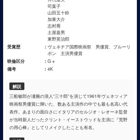
司葉子
山田五十鈴
加東大介
志村喬
土屋嘉男
東野英治郎
受賞歴
ヴェネチア国際映画祭 男優賞、ブルーリ
ボン 主演男優賞
映倫区分
G ※
備考
4K
解説
三船敏郎が凄腕の浪人“三十郎”を演じて1961年ヴェネツィア
映画祭男優賞に輝いた、数ある主演作の中でも最も名高い代
表作。あまりの面白さにイタリアのセルジオ・レオーネ監督
が当時新人だったクリント・イーストウッドを主演に『荒野
の用心棒』としてリメイクしたことも有名。