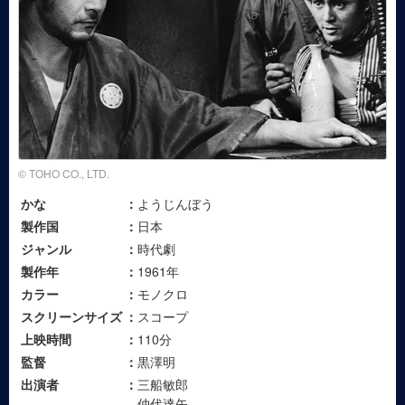
© TOHO CO., LTD.
かな
ようじんぼう
製作国
日本
ジャンル
時代劇
製作年
1961年
カラー
モノクロ
スクリーンサイズ
スコープ
上映時間
110分
監督
黒澤明
出演者
三船敏郎
仲代達矢