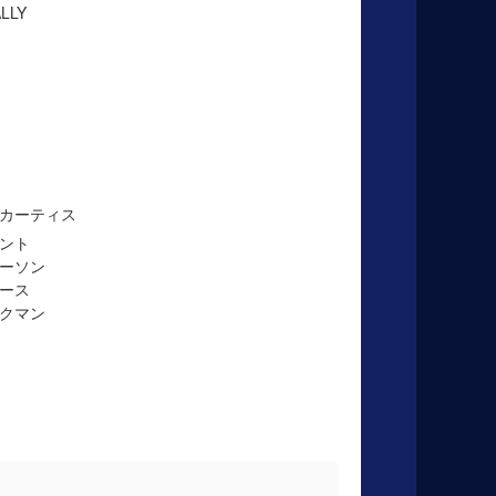
LLY
カーティス
ント
ーソン
ース
クマン