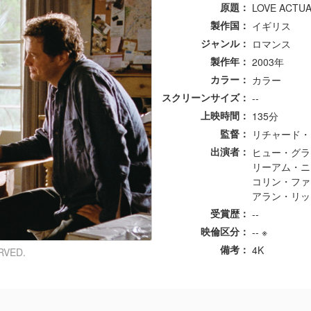
原題
LOVE ACTUA
製作国
イギリス
ジャンル
ロマンス
製作年
2003年
カラー
カラー
スクリーンサイズ
--
上映時間
135分
監督
リチャード・
出演者
ヒュー・グラ
リーアム・ニ
コリン・ファ
アラン・リッ
受賞歴
--
映倫区分
-- ※
備考
4K
RVED.