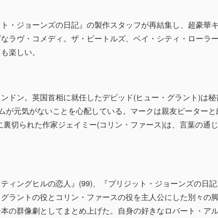
ト・ジョーンズの日記』の製作スタッフが再結集し、超豪華キ
グなラヴ・コメディ。ザ・ビートルズ、ベイ・シティ・ローラー
ラも楽しい。
ンドン。英国首相に就任したデビッド(ヒュー・グラント)は
サムが元気がないことを心配している。マークは親友ピーターと
に裏切られた作家ジェイミー(コリン・ファース)は、言葉の通
ィングヒルの恋人』(99)、『ブリジット・ジョーンズの日記』
・グラントの役とコリン・ファースの役を主人公にした別々の
一本の群像劇としてまとめ上げた。自身の好きなロバート・ア