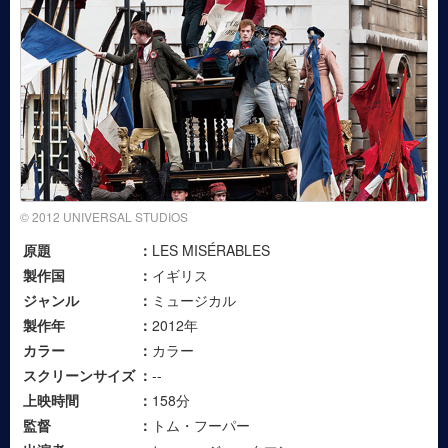
© 2012 UNIVERSAL STUDIOS
原題
LES MISÉRABLES
製作国
イギリス
ジャンル
ミュージカル
製作年
2012年
カラー
カラー
スクリーンサイズ
--
上映時間
158分
監督
トム・フーパー