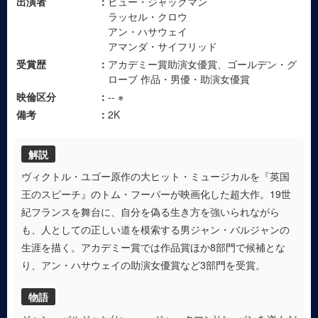
出演者
ヒュー・ジャックマン
ラッセル・クロウ
アン・ハサウェイ
アマンダ・サイフリッド
受賞歴
アカデミー賞助演女優賞、ゴールデン・グ
ローブ 作品・男優・助演女優賞
映倫区分
-- ※
備考
2K
解説
ヴィクトル・ユゴー原作の大ヒット・ミュージカルを『英国
王のスピーチ』のトム・フーパーが映画化した超大作。19世
紀フランスを舞台に、自分を偽る生き方を強いられながら
も、人としての正しい道を模索する男ジャン・バルジャンの
生涯を描く。アカデミー賞では作品賞ほか8部門で候補とな
り、アン・ハサウェイの助演女優賞など3部門を受賞。
物語