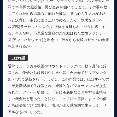
ジャン・バルジャン(ヒュー・ジャックマン)は、パンを盗んだ
罪で19年間の服役後、再び盗みを働いてしまう。その罪を赦
してくれた司教の真心に触れた彼は、身も心も生まれ変わろ
うと決意し、市長にまで上りつめる。だが、執拗なジャベー
ル警部(ラッセル・クロウ)に正体を見破られ、パリに逃亡す
る。そんな中、不思議な運命の糸で結ばれた女性ファンテー
ヌ(アン・ハサウェイ)と出会い、彼女から愛娘コゼットの未来
を託されるが・・・。
こぼれ話
通常ミュージカル映画のサウンドトラックは、数ヶ月前に録
音され、俳優たちは撮影中に再生音に合わせてリップシンク
(口パク)で演技を行う。しかし、この作品では、ほぼすべての
曲が撮影現場で生録音され、即興的なパフォーマンスが捉え
られた。フーパー監督は、「真に革新的なことをする素晴ら
しい機会だと思った」と語り、この手法の選択によって俳優
たちは演技だけに集中し、表現がより感情的で生々しく、リ
アルなものになった。